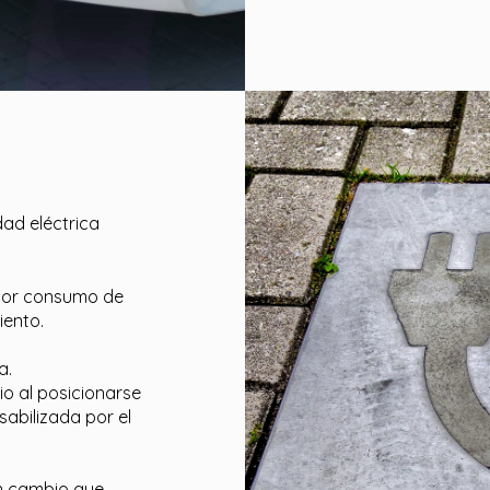
dad eléctrica
enor consumo de
iento.
a.
o al posicionarse
bilizada por el
n cambio que