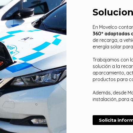
Solucio
En Movelco cont
360º adaptadas a
de recarga, a vehí
energía solar par
Trabajamos con l
solución a la reca
aparcamiento, ac
productos para c
Además, desde Mo
instalación, para
Solicita infor