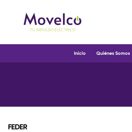
Movelco
Puntos
Inicio
Quiénes Somos
de
recarga
y
vehículos
eléctricos
FEDER