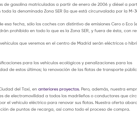
as de gasolina matriculadas a partir de enero de 2006 y diésel a part
 en toda la denominada Zona SER (la que está circunvalada por la M-3
 de esa fecha, sólo los coches con distintivo de emisiones Cero o Eco (e
endrán prohibido en todo lo que es la Zona SER, y fuera de ésta, con res
 vehículos que veremos en el centro de Madrid serán eléctricos o híbr
ificaciones para los vehículos ecológicos y penalizaciones para los
dad de estos últimos; la renovación de las flotas de transporte públic
iudad del Taxi, en
anteriores proyectos
. Pero, además, nuestra empr
es de electromovilidad a todos los madrileños o conductores que circ
r el vehículo eléctrico para renovar sus flotas. Nuestra oferta abar
alación de puntos de recarga, así como todo el proceso de compra.