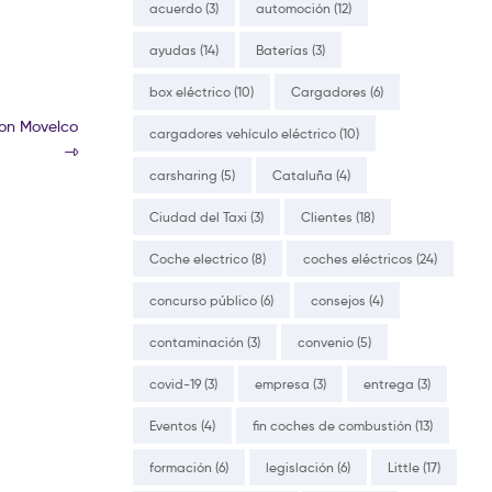
acuerdo
(3)
automoción
(12)
ayudas
(14)
Baterías
(3)
box eléctrico
(10)
Cargadores
(6)
con Movelco
cargadores vehículo eléctrico
(10)
carsharing
(5)
Cataluña
(4)
Ciudad del Taxi
(3)
Clientes
(18)
Coche electrico
(8)
coches eléctricos
(24)
concurso público
(6)
consejos
(4)
contaminación
(3)
convenio
(5)
covid-19
(3)
empresa
(3)
entrega
(3)
Eventos
(4)
fin coches de combustión
(13)
formación
(6)
legislación
(6)
Little
(17)