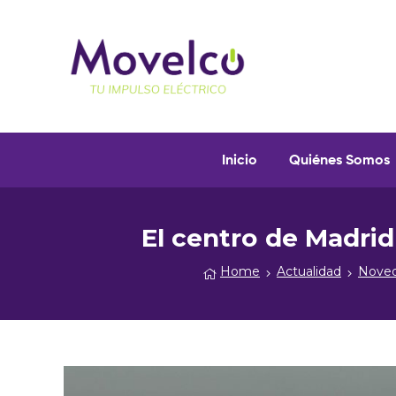
Movelco
Puntos
Inicio
Quiénes Somos
de
recarga
y
vehículos
eléctricos
El centro de Madri
Home
Actualidad
Noved