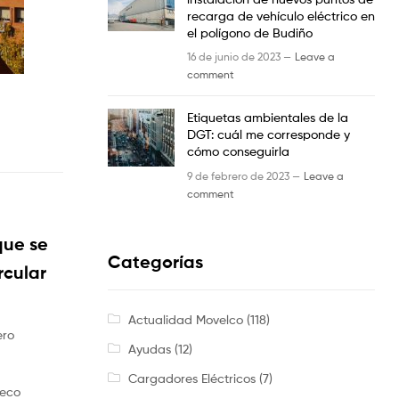
recarga de vehículo eléctrico en
el polígono de Budiño
16 de junio de 2023 —
Leave a
comment
Etiquetas ambientales de la
DGT: cuál me corresponde y
cómo conseguirla
9 de febrero de 2023 —
Leave a
comment
que se
Categorías
rcular
Actualidad Movelco
(118)
ero
Ayudas
(12)
Cargadores Eléctricos
(7)
 eco