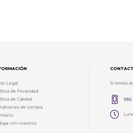
NFORMACIÓN
CONTAC
iso Legal
Si tienes 
lítica de Privacidad
lítica de Calidad
986 
ndiciones de compra
Lune
ntacto
abaja con nosotros