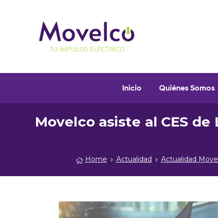
Movelco
Puntos
Inicio
Quiénes Somos
de
recarga
y
vehículos
Movelco asiste al CES de
eléctricos
Home
Actualidad
Actualidad Move