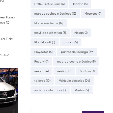
los
Little Electric Cars
(4)
Madrid
(5)
marcas coches eléctricos
(12)
Motortec
(7)
ién llamó
esa 39
Motos eléctricas
(12)
movilidad eléctrica
(3)
nissan
(3)
ula E de
Plan Movalt
(3)
prensa
(5)
Proyectos
(4)
puntos de recarga
(39)
 nueva
Recalvi
(7)
recarga coche eléctrico
(5)
renault
(4)
renting
(7)
Scutum
(3)
talleres
(10)
Vehículo eléctrico
(24)
vehículos eléctricos
(3)
Ventas
(5)