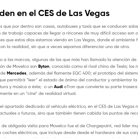
unden en el CES de Las Vegas
 que por dentro son casas, autobuses y taxis que se conducen solos
s de trabajo capaces de llegar a rincones de muy difícil acceso son o
s que estos días estamos viendo en Las Vegas, donde el ambiente fu
on la realidad, sin que a veces sepamos diferenciar uno de otra.
o a las marcas, algunas de las que más han llamado la atención de 
ión de Movelco son
Byton
, conocido como el rival chino de Tesla; los 
 de
Mercedes
, además del flamente EQC 400; el prototipo del siste
 que permitirá “leer” el estado de ánimo del conductor y ambientar la 
ura y música a éste; o un
Audi
eTron que convierte su parte trasera
mente en un “cine” de realidad virtual.
el apartado dedicado al vehículo eléctrico, en el CES de Las Vegas n
actuales o futuros, sino que también tienen cabida los puntos de rec
 de obligada visita para Movelco fue el de Chargepoint, red líder mu
 coches eléctricos, que incluye desde desde el hardware de sus ca