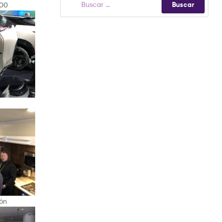
400
ión