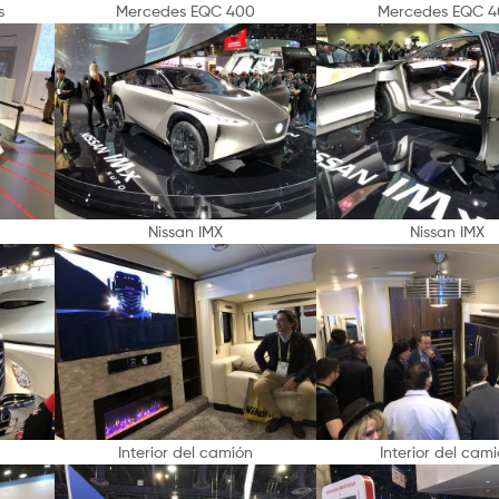
s
Mercedes EQC 400
Mercedes EQC 
Nissan IMX
Nissan IMX
Interior del camión
Interior del cam