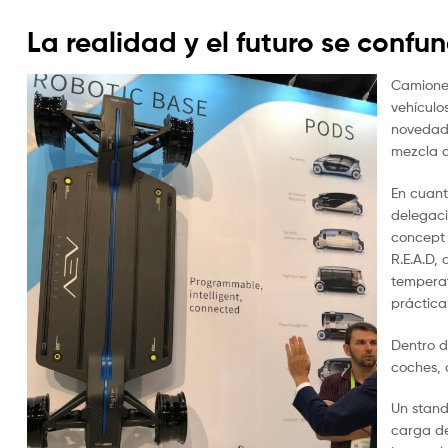
La realidad y el futuro se conf
Camiones
vehículo
novedade
mezcla c
En cuant
delegac
concept
R.E.A.D,
temperat
práctica
Dentro d
coches, 
Un stand
carga de