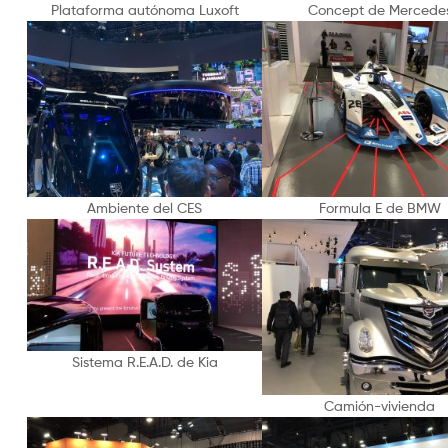
Plataforma autónoma Luxoft
Concept de Mercede
Ambiente del CES
Formula E de BMW
Sistema R.E.A.D. de Kia
Camión-vivienda