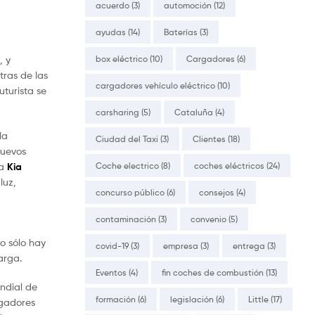
acuerdo
(3)
automoción
(12)
ayudas
(14)
Baterías
(3)
box eléctrico
(10)
Cargadores
(6)
, y
tras de las
cargadores vehículo eléctrico
(10)
turista se
carsharing
(5)
Cataluña
(4)
la
Ciudad del Taxi
(3)
Clientes
(18)
nuevos
Coche electrico
(8)
coches eléctricos
(24)
ma
Kia
luz,
concurso público
(6)
consejos
(4)
contaminación
(3)
convenio
(5)
o sólo hay
covid-19
(3)
empresa
(3)
entrega
(3)
arga.
Eventos
(4)
fin coches de combustión
(13)
ndial de
formación
(6)
legislación
(6)
Little
(17)
rgadores