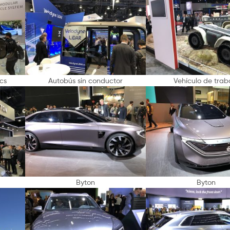
cs
Autobús sin conductor
Vehículo de trab
Byton
Byton