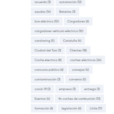
acuerdo
(3)
automoción
(12)
ayudas
(14)
Baterías
(3)
box eléctrico
(10)
Cargadores
(6)
cargadores vehículo eléctrico
(10)
carsharing
(5)
Cataluña
(4)
Ciudad del Taxi
(3)
Clientes
(18)
Coche electrico
(8)
coches eléctricos
(24)
concurso público
(6)
consejos
(4)
contaminación
(3)
convenio
(5)
covid-19
(3)
empresa
(3)
entrega
(3)
Eventos
(4)
fin coches de combustión
(13)
formación
(6)
legislación
(6)
Little
(17)