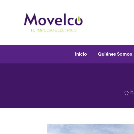
Movelco
Puntos
Inicio
Quiénes Somos
de
recarga
y
vehículos
eléctricos
H