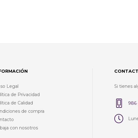
NFORMACIÓN
CONTAC
iso Legal
Si tienes 
lítica de Privacidad
lítica de Calidad
986 
ndiciones de compra
Lune
ntacto
abaja con nosotros